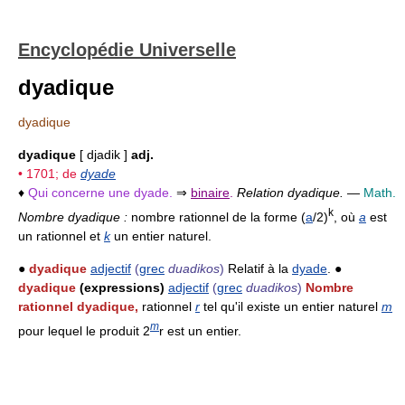
Encyclopédie Universelle
dyadique
dyadique
dyadique
[ djadik ]
adj.
• 1701; de
dyade
♦
Qui concerne une dyade.
⇒
binaire
.
Relation dyadique.
—
Math.
k
Nombre dyadique :
nombre rationnel de la forme (
a
/2)
, où
a
est
un rationnel et
k
un entier naturel.
●
dyadique
adjectif
(
grec
duadikos
)
Relatif à la
dyade
. ●
dyadique
(expressions)
adjectif
(
grec
duadikos
)
Nombre
rationnel dyadique,
rationnel
r
tel qu'il existe un entier naturel
m
m
pour lequel le produit 2
r est un entier.