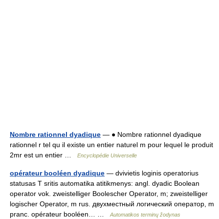
Nombre rationnel dyadique
— ● Nombre rationnel dyadique
rationnel r tel qu il existe un entier naturel m pour lequel le produit
2mr est un entier …
Encyclopédie Universelle
opérateur booléen dyadique
— dvivietis loginis operatorius
statusas T sritis automatika atitikmenys: angl. dyadic Boolean
operator vok. zweistelliger Boolescher Operator, m; zweistelliger
logischer Operator, m rus. двухместный логический оператор, m
pranc. opérateur booléen… …
Automatikos terminų žodynas