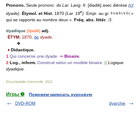
Prononc.
Seule prononc. ds
Lar. Lang. fr.
[diadik] avec diérèse
(
cf
.
e
dyade).
Étymol. et Hist.
1870
(Lar. 19
).
Empr. au gr.
«
qui se rapporte au nombre deux ».
Fréq. abs. littér. :
3.
dyadique
[djadik]
adj.
ÉTYM.
1870;
de
dyade.
❖
♦
Didactique.
1
Qui concerne une dyade.
⇒
Binaire.
2
Log., inform.
Construit selon un modèle binaire.
||
Logique
dyadique.
Encyclopédie Universelle
.
2012
.
Игры ⚽
Поможем написать курсовую
DVD-ROM
dyarchie