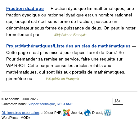
Fraction diadique
— Fraction dyadique En mathématiques, une
fraction dyadique ou rationnel dyadique est un nombre rationnel
qui, lorsqu il est écrit sous forme de fraction, possède un
dénominateur sous forme de puissance de deux. On peut le noter
formellement par… …
Wikipédia en Français
Projet:Mathématiques/Liste des articles de mathématiques
—
Cette page n est plus mise à jour depuis l arrêt de DumZiBoT.
Pour demander sa remise en service, faire une requête sur
WP:RBOT Cette page recense les articles relatifs aux
mathématiques, qui sont liés aux portails de mathématiques,
géométrie ou… …
Wikipédia en Français
© Academic, 2000-2026
18+
Contactez-nous:
Support technique
,
RÉCLAME
Dictionnaires exportation
, créé sur PHP,
Joomla,
Drupal,
WordPress, MODx.