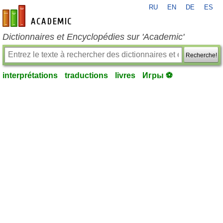
RU
EN
DE
ES
fr-academic.com
Dictionnaires et Encyclopédies sur 'Academic'
Recherche!
interprétations
traductions
livres
Игры ⚽